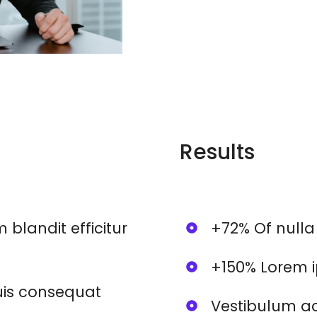
Results
 blandit efficitur
+72% Of nulla
+150% Lorem i
quis consequat
Vestibulum ac