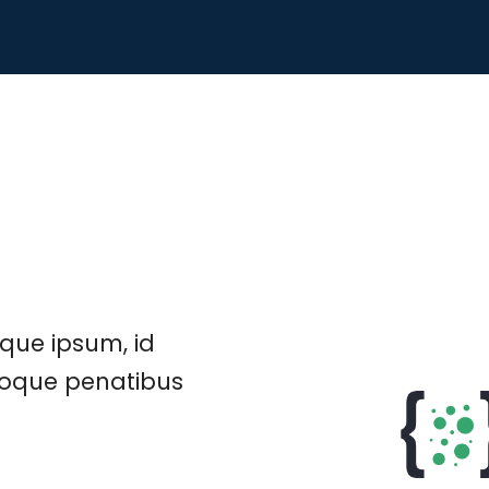
sque ipsum, id
natoque penatibus